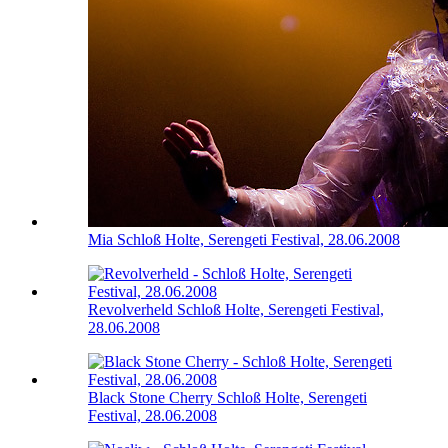
Mia
Schloß Holte, Serengeti Festival, 28.06.2008
Revolverheld
Schloß Holte, Serengeti Festival,
28.06.2008
Black Stone Cherry
Schloß Holte, Serengeti
Festival, 28.06.2008