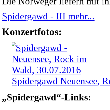
Die Norweger liefern mit ih
Spidergawd - III
mehr...
Konzertfotos:
Spidergawd
Neuensee, R
„Spidergawd“-Links: