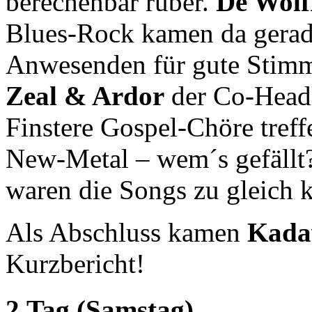
berechenbar rüber.
De Wolf
Blues-Rock kamen da gerad
Anwesenden für gute Stimm
Zeal & Ardor
der Co-Headli
Finstere Gospel-Chöre treff
New-Metal – wem´s gefällt?
waren die Songs zu gleich 
Als Abschluss kamen
Kada
Kurzbericht!
2.Tag (Samstag)